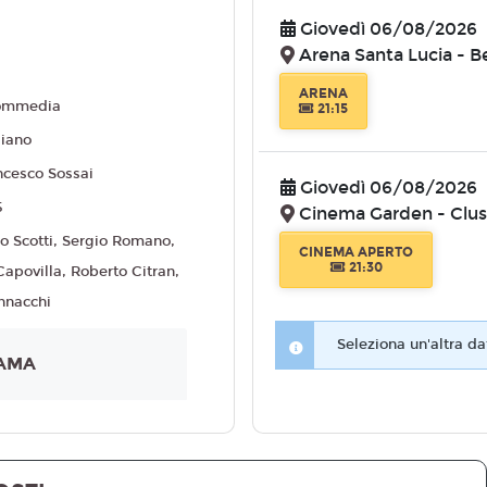
Giovedì 06/08/2026
Arena Santa Lucia - 
ARENA
ommedia
21:15
liano
ncesco Sossai
Giovedì 06/08/2026
5
Cinema Garden - Clu
po Scotti, Sergio Romano,
CINEMA APERTO
21:30
Capovilla, Roberto Citran,
nnacchi
Seleziona un'altra da
AMA