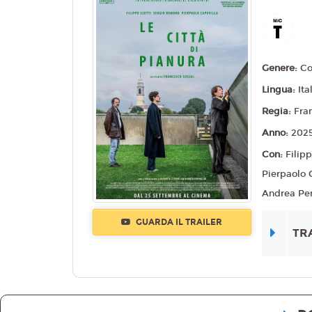
Genere:
C
Lingua:
Ita
Regia:
Fra
Anno:
202
Con:
Filip
Pierpaolo 
Andrea Pe
GUARDA IL TRAILER
TR