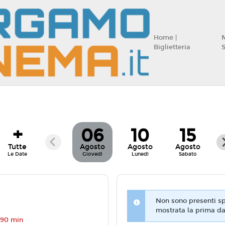
Home |
Biglietteria
+
06
10
15
Tutte
Agosto
Agosto
Agosto
Le Date
Giovedì
Lunedì
Sabato
Non sono presenti spe
mostrata la prima da
 90 min