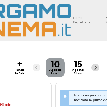
Home |
Biglietteria
+
10
15
Tutte
Agosto
Agosto
Le Date
Lunedì
Sabato
Non sono presenti spe
mostrata la prima da
 90 min