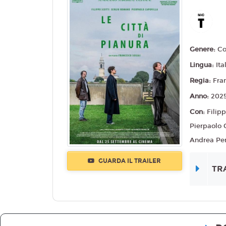
Genere:
C
Lingua:
Ita
Regia:
Fra
Anno:
202
Con:
Filip
Pierpaolo 
Andrea Pe
GUARDA IL TRAILER
TR