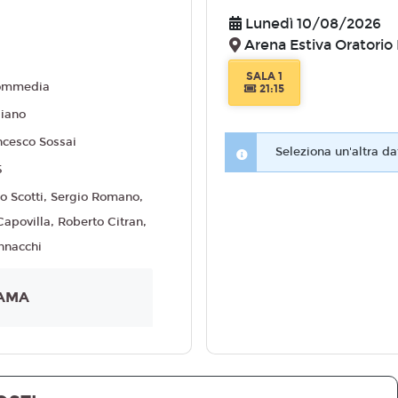
Lunedì 10/08/2026
Arena Estiva Oratori
SALA 1
ommedia
21:15
liano
ncesco Sossai
Seleziona un'altra da
5
po Scotti, Sergio Romano,
Capovilla, Roberto Citran,
nnacchi
AMA